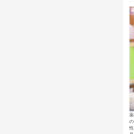
薬
の
性