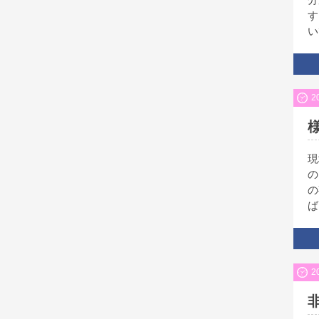
す
い
2
現
の
の
ば
2