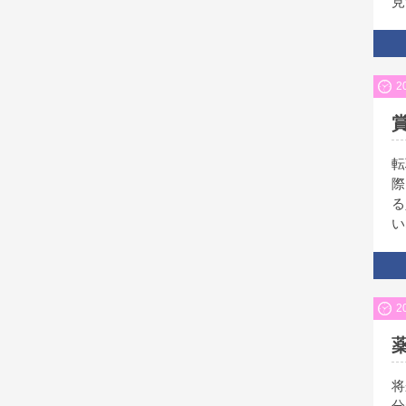
見
2
転
際
る
い
2
将
分