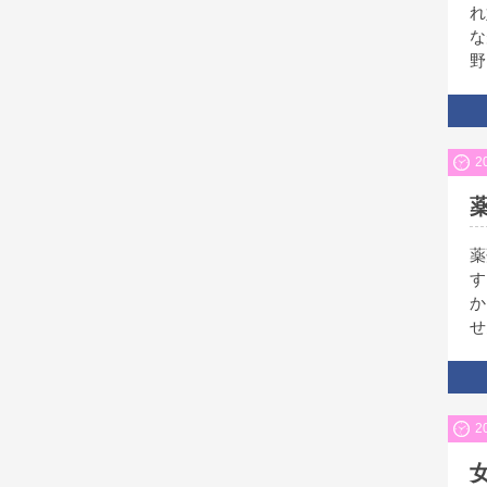
れ
な
野
2
薬
す
か
せ
2