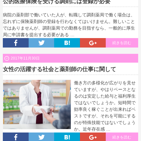
公的医療保険を受ける調剤には登録が必要
病院の薬剤部で働いていた人が、転職して調剤薬局で働く場合は、
忘れずに保険薬剤師の登録を行わなくてはいけません。難しいこと
ではありませんが、調剤薬局での勤務を目指すなら、一般的に厚生
局に申請書を提出する必要がある …
続きを読む
2017年11月30日
女性の活躍する社会と薬剤師の仕事に関して
働き方の多様化が広がりを見せ
ていますが、やはりベースとな
るのは安定した給与と福利厚生
ではないでしょうか。短時間で
効率良く稼ぐことが出来ればベ
ストですが、それを可能にする
のが特殊技能ではないでしょう
か。近年存在感 …
続きを読む